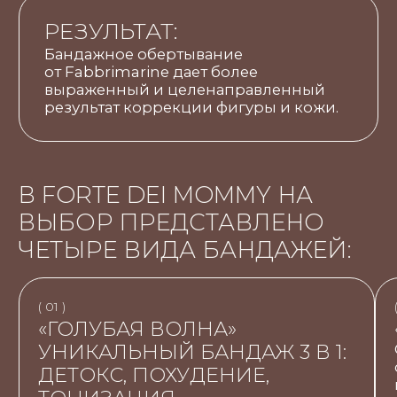
снижению веса и улучшают работу
Способствуют п
лимфооттока.
Создают дренажн
Моделируют сил
Создают дренажный эффект
ОСНОВНЫЕ АКТИВ
Моделируют силуэт
Экстракт лемонг
Укрепляют сосуды
extract)
Тонизируют кожу
Экстракт ананаса 
ОСНОВНЫЕ АКТИВНЫЕ ИНГРЕДИЕНТЫ
Экстракт фукуса 
Экстракты голубых водорослей с
vesiculosus)
лазурных берегов Сардинии
Экстракт ламина
Гипертермальная изотоническая
Digitata Extract)
вода
Талая вода с глубин холодных
океанов
В FORTE DEI MOMMY НА
ВЫБОР ПРЕДСТАВЛЕНО
ЧЕТЫРЕ ВИДА БАНДАЖЕЙ: