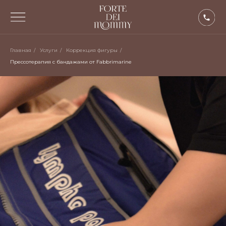
Главная
/
Услуги
/
Коррекция фигуры
/
Прессотерапия с бандажами от Fabbrimarine