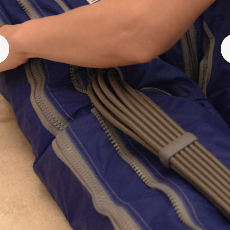
ПРЕССОТЕРАПИЯ
С БАНДАЖАМИ
ОТ FABBRIMARINE
12 800 ₽
ЗАПИСАТЬСЯ
ПОДАРИТЬ
ЭФФЕКТ ОТ ПРОЦЕДУРЫ:
Подтянутая кожа