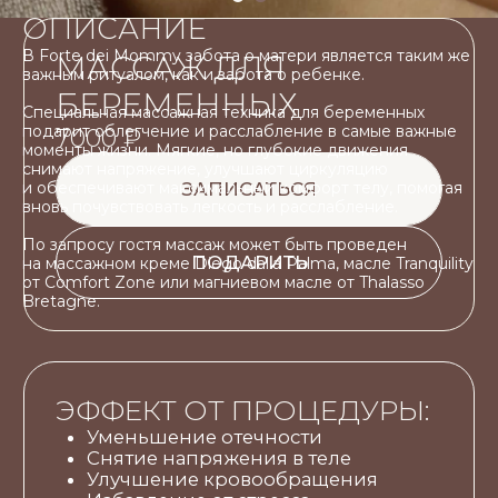
ЭФФЕКТ ОТ ПРОЦЕДУРЫ:
ОПИСАНИЕ
Уменьшение отечности
Снятие напряжения в теле
В Forte dei Mommy забота о матери является таким же
Улучшение кровообращения
важным ритуалом, как и забота о ребенке.
Избавление от стресса
Ощущение легкости
Специальная массажная техника для беременных
подарит облегчение и расслабление в самые важные
моменты жизни. Мягкие, но глубокие движения
снимают напряжение, улучшают циркуляцию
и обеспечивают максимальный комфорт телу, помогая
вновь почувствовать легкость и расслабление.
По запросу гостя массаж может быть проведен
на массажном креме Diego dalla Palma, масле Tranquility
от Comfort Zone или магниевом масле от Thalasso
Bretagne.