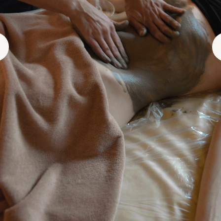
УХОД
РАССЛАБЛЯЮЩИЙ
С МАГНИЕМ
ОТ THALASSO
BRETAGNE
10 800 ₽
ЗАПИСАТЬСЯ
ПОДАРИТЬ