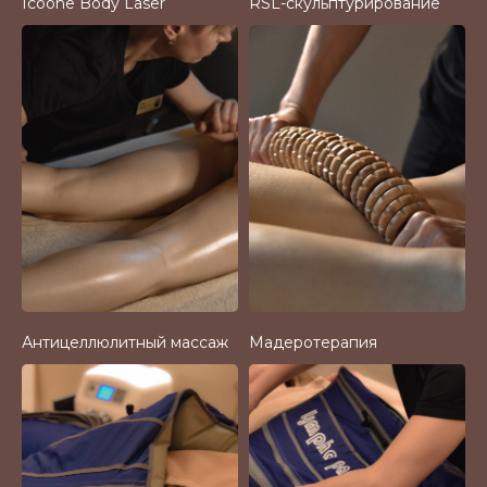
Icoone Body Laser
RSL-скульптурирование
Антицеллюлитный массаж
Мадеротерапия