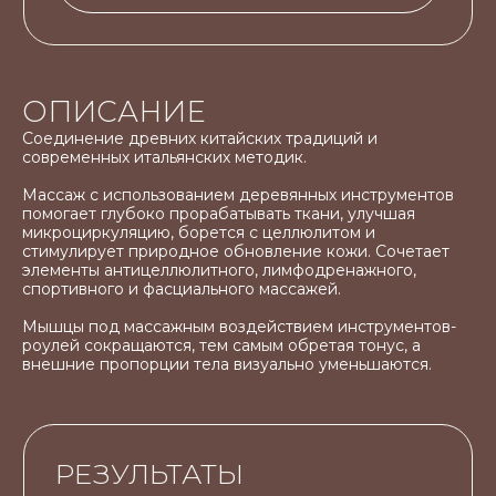
РЕЗУЛЬТАТЫ
ПРОЦЕДУРЫ
Эффективная борьба с целлюлитом
ОПИСАНИЕ
Уменьшение избыточных объемов
Улучшение текстуры и упругости
Соединение древних китайских традиций и
кожи
современных итальянских методик.
Массаж с использованием деревянных инструментов
помогает глубоко прорабатывать ткани, улучшая
микроциркуляцию, борется с целлюлитом и
стимулирует природное обновление кожи. Сочетает
элементы антицеллюлитного, лимфодренажного,
спортивного и фасциального массажей.
Мышцы под массажным воздействием инструментов-
роулей сокращаются, тем самым обретая тонус, а
внешние пропорции тела визуально уменьшаются.