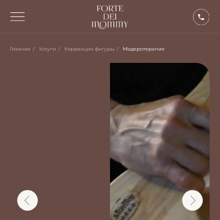
Главная
/
Услуги
/
Коррекция фигуры
/
Мадеротерапия