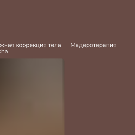
жная коррекция тела
Мадеротерапия
sha