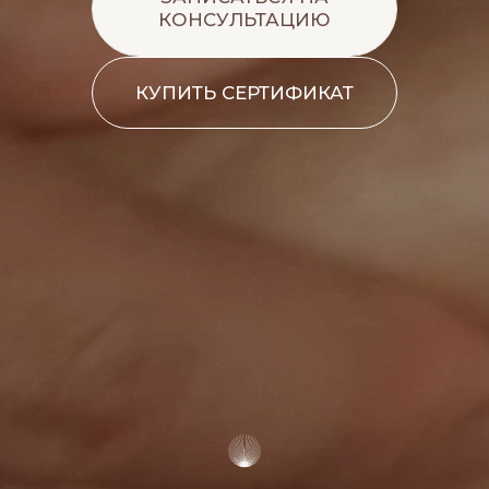
До конца лета
БЕСПЛАТНАЯ
КОНСУЛЬТАЦИЯ
НА ПЕРСОНАЛЬНЫЙ
КУРС ПРОЦЕДУР
Запишитесь
на бесплатную
консультацию
с экспертом Forte Dei
Mommy. Мы составим
индивидуальную программу
процедур
с учетом ваших целей,